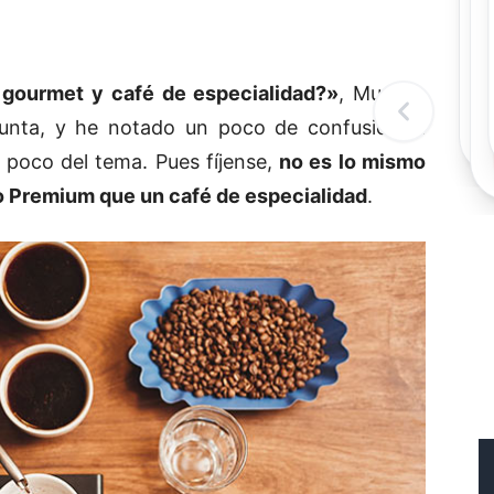
Rec
Re
"
c
é gourmet y café de especialidad?»
, Muchas
d
l
nta, y he notado un poco de confusión al
t
n poco del tema. Pues fíjense,
no es lo mismo
 Premium que un café de especialidad
.