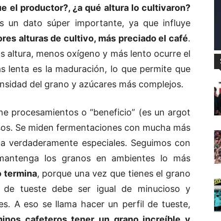
e el productor?, ¿a qué altura lo cultivaron?
es un dato súper importante, ya que influye
res alturas de cultivo, más preciado el café
.
 altura, menos oxígeno y más lento ocurre el
s lenta es la maduración, lo que permite que
nsidad del grano y azúcares más complejos.
ne procesamientos o “beneficio” (es un argot
osos. Se miden fermentaciones con mucha más
aza verdaderamente especiales. Seguimos con
mantenga los granos en ambientes lo más
o termina
, porque una vez que tienes el grano
so de tueste debe ser igual de minucioso y
s. A eso se llama hacer un perfil de tueste,
minos cafeteros tener un grano increíble y