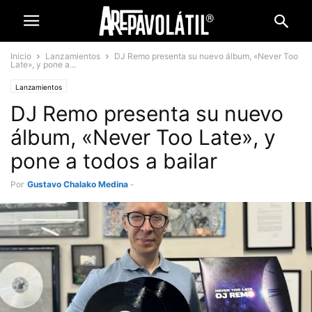
Inicio
Lanzamientos
DJ Remo presenta su nuevo álbum, «Never Too
Late», y pone a...
Lanzamientos
DJ Remo presenta su nuevo
álbum, «Never Too Late», y
pone a todos a bailar
Por
Gustavo Chalako Medina
-