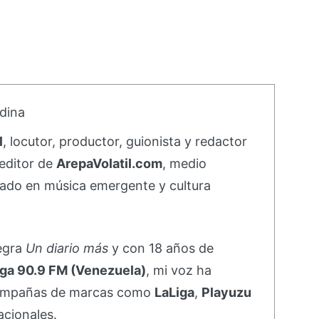
dina
l
, locutor, productor, guionista y redactor
editor de
ArepaVolatil.com
, medio
ado en música emergente y cultura
negra
Un diario más
y con 18 años de
ga 90.9 FM (Venezuela)
, mi voz ha
campañas de marcas como
LaLiga
,
Playuzu
acionales.