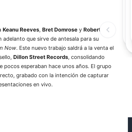
Rec
Re
"
c
d
 a
Keanu Reeves
,
Bret Domrose
y
Robert
l
t
un adelanto que sirve de antesala para su
 In Now
. Este nuevo trabajo saldrá a la venta el
sello,
Dillon Street Records
, consolidando
ue pocos esperaban hace unos años. El grupo
recto, grabado con la intención de capturar
esentaciones en vivo.