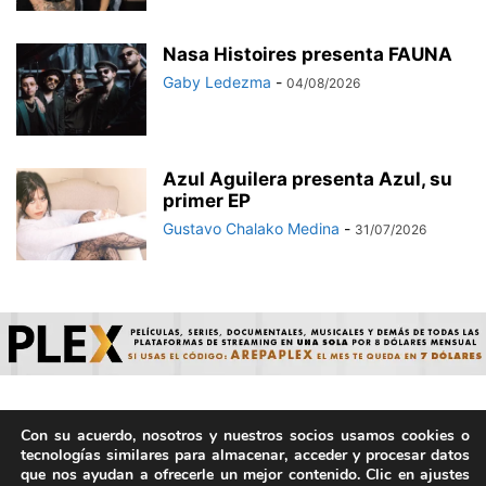
Nasa Histoires presenta FAUNA
Gaby Ledezma
-
04/08/2026
Azul Aguilera presenta Azul, su
primer EP
Gustavo Chalako Medina
-
31/07/2026
Con su acuerdo, nosotros y nuestros socios usamos cookies o
© ArepaVolatil.Com 2021-2025 - Hecho por humanos, no por
tecnologías similares para almacenar, acceder y procesar datos
IA. | Todos los derechos reservados.
que nos ayudan a ofrecerle un mejor contenido. Clic en ajustes