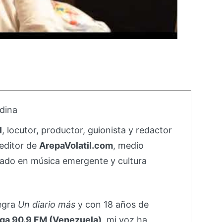
dina
l
, locutor, productor, guionista y redactor
editor de
ArepaVolatil.com
, medio
ado en música emergente y cultura
negra
Un diario más
y con 18 años de
ga 90.9 FM (Venezuela)
, mi voz ha