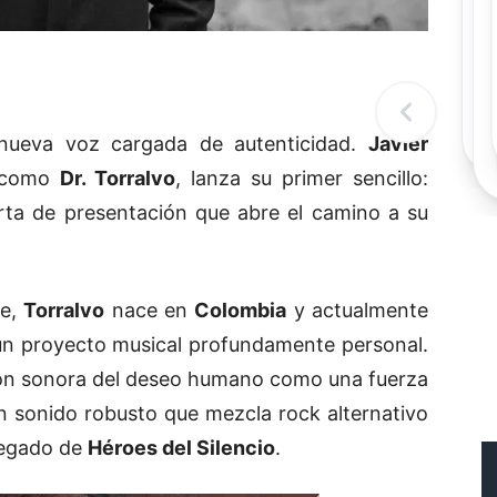
Rec
Re
"
c
d
l
t
 nueva voz cargada de autenticidad.
Javier
e como
Dr. Torralvo
, lanza su primer sencillo:
rta de presentación que abre el camino a su
re,
Torralvo
nace en
Colombia
y actualmente
un proyecto musical profundamente personal.
ón sonora del deseo humano como una fuerza
un sonido robusto que mezcla rock alternativo
 legado de
Héroes del Silencio
.