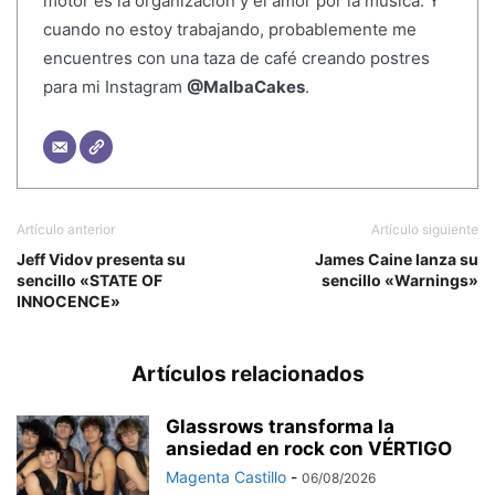
motor es la organización y el amor por la música. Y
cuando no estoy trabajando, probablemente me
encuentres con una taza de café creando postres
para mi Instagram
@MalbaCakes
.
Artículo anterior
Artículo siguiente
Jeff Vidov presenta su
James Caine lanza su
sencillo «STATE OF
sencillo «Warnings»
INNOCENCE»
Artículos relacionados
Glassrows transforma la
ansiedad en rock con VÉRTIGO
Magenta Castillo
-
06/08/2026