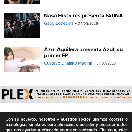
Nasa Histoires presenta FAUNA
Gaby Ledezma
-
04/08/2026
Azul Aguilera presenta Azul, su
primer EP
Gustavo Chalako Medina
-
31/07/2026
Con su acuerdo, nosotros y nuestros socios usamos cookies o
© ArepaVolatil.Com 2021-2025 - Hecho por humanos, no por
tecnologías similares para almacenar, acceder y procesar datos
IA. | Todos los derechos reservados.
que nos ayudan a ofrecerle un mejor contenido. Clic en ajustes