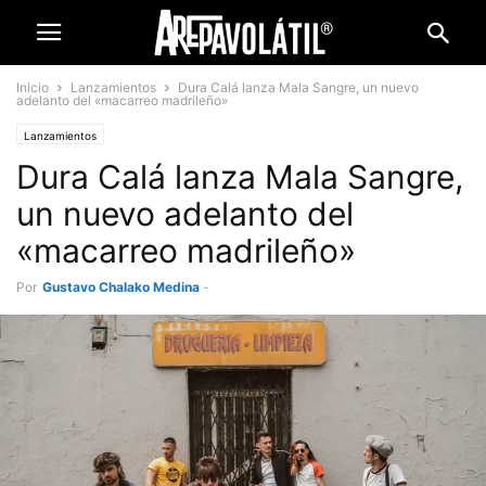
Inicio
Lanzamientos
Dura Calá lanza Mala Sangre, un nuevo
adelanto del «macarreo madrileño»
Lanzamientos
Dura Calá lanza Mala Sangre,
un nuevo adelanto del
«macarreo madrileño»
Por
Gustavo Chalako Medina
-