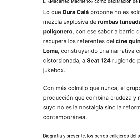
El «Macarreo Madrileño» como declaración de 
Lo que
Dura Calá
propone no es solo
mezcla explosiva de
rumbas tuneadas
poligonero
, con ese sabor a barrio 
recupera los referentes del
cine qui
Loma
, construyendo una narrativa c
distorsionada, a
Seat 124
rugiendo p
jukebox.
Con más colmillo que nunca, el grupo
producción que combina crudeza y rit
suyo no es la nostalgia sino la refor
contemporánea.
Biografía y presente: los perros callejeros del 