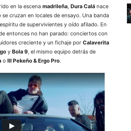
rido en la escena
madrileña
,
Dura Calá
nace
 se cruzan en locales de ensayo. Una banda
spíritu de supervivientes y oído afilado. En
sde entonces no han parado: conciertos con
idores creciente y un fichaje por
Calaverita
ego
y
Bola 9
, el mismo equipo detrás de
a
o
Ill Pekeño & Ergo Pro
.