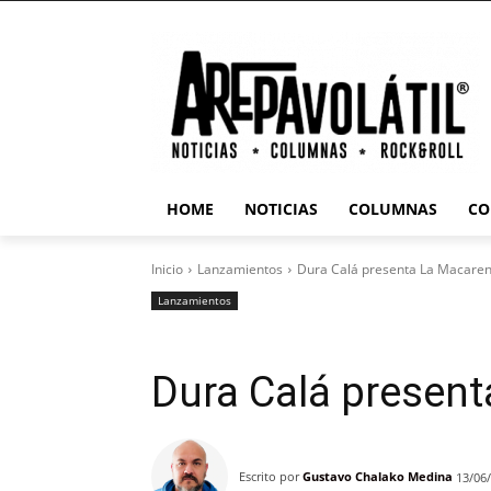
HOME
NOTICIAS
COLUMNAS
CO
Inicio
Lanzamientos
Dura Calá presenta La Macare
Lanzamientos
Dura Calá presen
Escrito por
Gustavo Chalako Medina
13/06