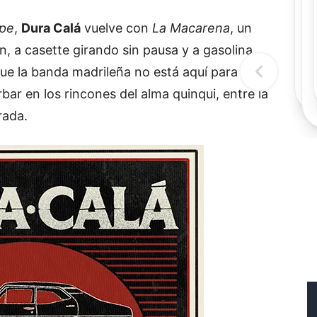
Rec
Re
epe
,
Dura Calá
vuelve con
La Macarena
, un
"
, a casette girando sin pausa y a gasolina
c
d
ue la banda madrileña no está aquí para
l
t
rbar en los rincones del alma quinqui, entre la
rada.