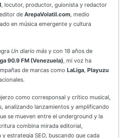
l
, locutor, productor, guionista y redactor
editor de
ArepaVolatil.com
, medio
ado en música emergente y cultura
negra
Un diario más
y con 18 años de
ga 90.9 FM (Venezuela)
, mi voz ha
campañas de marcas como
LaLiga
,
Playuzu
acionales.
ejerzo como corresponsal y crítico musical,
s, analizando lanzamientos y amplificando
ue se mueven entre el underground y la
ritura combina mirada editorial,
va y estrategia SEO, buscando que cada