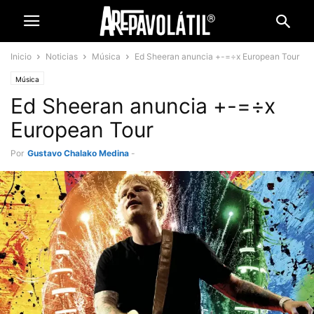
Inicio
Noticias
Música
Ed Sheeran anuncia +-=÷x European Tour
Música
Ed Sheeran anuncia +-=÷x
European Tour
Por
Gustavo Chalako Medina
-