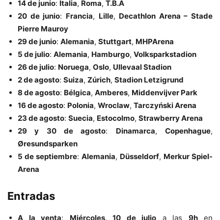
14 de junio
:
Italia
,
Roma
,
T.B.A
20 de junio
:
Francia
,
Lille
,
Decathlon Arena – Stade
Pierre Mauroy
29 de junio
:
Alemania
,
Stuttgart
,
MHPArena
5 de julio
:
Alemania
,
Hamburgo
,
Volksparkstadion
26 de julio
:
Noruega
,
Oslo
,
Ullevaal Stadion
2 de agosto
:
Suiza
,
Zúrich
,
Stadion Letzigrund
8 de agosto
:
Bélgica
,
Amberes
,
Middenvijver Park
16 de agosto
:
Polonia
,
Wroclaw
,
Tarczyński Arena
23 de agosto
:
Suecia
,
Estocolmo
,
Strawberry Arena
29 y 30 de agosto
:
Dinamarca
,
Copenhague
,
Øresundsparken
5 de septiembre
:
Alemania
,
Düsseldorf
,
Merkur Spiel-
Arena
Entradas
A la venta
:
Miércoles, 10 de julio
a las
9h
en