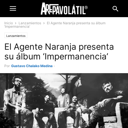
Inicio
Lanzamientos
El Agente Naranja presenta su álbum
‘Impermanencia’
Lanzamientos
El Agente Naranja presenta
su álbum ‘Impermanencia’
Por
Gustavo Chalako Medina
-