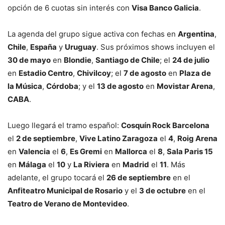
opción de 6 cuotas sin interés con
Visa Banco Galicia
.
La agenda del grupo sigue activa con fechas en
Argentina
,
Chile
,
España
y
Uruguay
. Sus próximos shows incluyen el
30 de mayo
en
Blondie
,
Santiago de Chile
; el
24 de julio
en
Estadio Centro
,
Chivilcoy
; el
7 de agosto
en
Plaza de
la Música
,
Córdoba
; y el
13 de agosto
en
Movistar Arena
,
CABA
.
Luego llegará el tramo español:
Cosquín Rock Barcelona
el
2 de septiembre
,
Vive Latino Zaragoza
el
4
,
Roig Arena
en
Valencia
el
6
,
Es Gremi
en
Mallorca
el
8
,
Sala Paris 15
en
Málaga
el
10
y
La Riviera
en
Madrid
el
11
. Más
adelante, el grupo tocará el
26 de septiembre
en el
Anfiteatro Municipal de Rosario
y el
3 de octubre
en el
Teatro de Verano de Montevideo
.