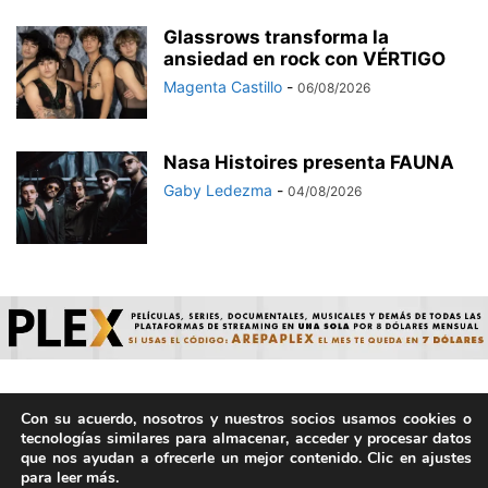
Glassrows transforma la
ansiedad en rock con VÉRTIGO
Magenta Castillo
-
06/08/2026
Nasa Histoires presenta FAUNA
Gaby Ledezma
-
04/08/2026
Con su acuerdo, nosotros y nuestros socios usamos cookies o
© ArepaVolatil.Com 2021-2025 - Hecho por humanos, no por
tecnologías similares para almacenar, acceder y procesar datos
IA. | Todos los derechos reservados.
que nos ayudan a ofrecerle un mejor contenido. Clic en ajustes
para leer más.