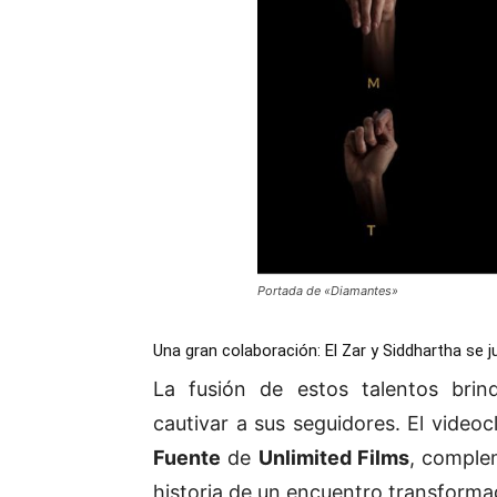
Portada de «Diamantes»
Una gran colaboración: El Zar y Siddhartha se
La fusión de estos talentos bri
cautivar a sus seguidores. El videoc
Fuente
de
Unlimited Films
, comple
historia de un encuentro transforma