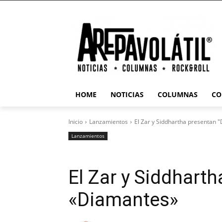
HOME
NOTICIAS
COLUMNAS
CO
Inicio
Lanzamientos
El Zar y Siddhartha presentan 
Lanzamientos
El Zar y Siddhart
«Diamantes»