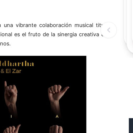
Rec
Re
"
c
 una vibrante colaboración musical titulada
d
l
onal es el fruto de la sinergia creativa entre
t
anos.