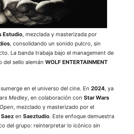
s
Estudio
,
mezclada
y
masterizada
por
dios
,
consolidando
un
sonido
pulcro,
sin
cto.
La
banda
trabaja
bajo
el
management
de
do
del
sello
alemán
WOLF
ENTERTAINMENT
e
sumerge
en
el
universo
del
cine.
En
2024
,
ya
ars
Medley
,
en
colaboración
con
Star
Wars
Open
,
mezclado
y
masterizado
por
el
o
Saez
en
Saeztudio
.
Este
enfoque
demuestra
ico
del
grupo:
reinterpretar
lo
icónico
sin