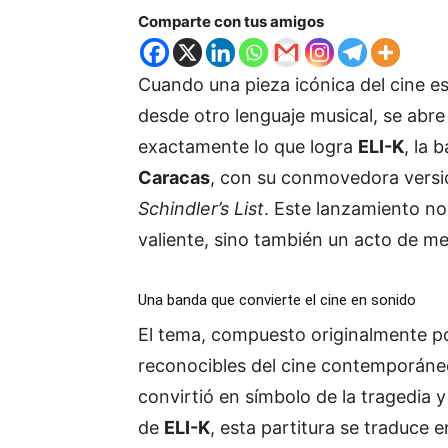
Comparte con tus amigos
Cuando
una
pieza
icónica
del
cine
e
desde
otro
lenguaje
musical,
se
abr
exactamente
lo
que
logra
ELI-
K
,
la
b
Caracas
,
con
su
conmovedora
vers
Schindler’s
List
.
Este
lanzamiento
n
valiente,
sino
también
un
acto
de
me
Una
banda
que
convierte
el
cine
en
sonido
El
tema,
compuesto
originalmente
p
reconocibles
del
cine
contemporáne
convirtió
en
símbolo
de
la
tragedia
de
ELI-
K
,
esta
partitura
se
traduce
e