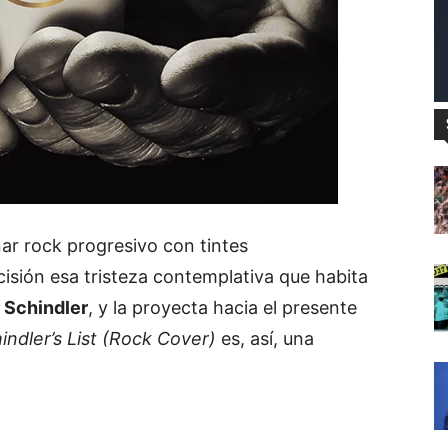
nar
rock
progresivo
con
tintes
cisión
esa
tristeza
contemplativa
que
habita
r
Schindler
,
y
la
proyecta
hacia
el
presente
indler’s
List (
Rock
Cover)
es,
así,
una