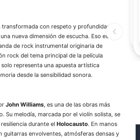
Rec
Re
"
c
s
transformada
con
respeto
y
profundidad
d
l
e
una
nueva
dimensión
de
escucha.
Eso
es
t
anda
de
rock
instrumental
originaria
de
ión
rock
del
tema
principal
de
la
película
o
solo
representa
una
apuesta
artística
moria
desde
la
sensibilidad
sonora.
or
John
Williams
,
es
una
de
las
obras
más
o.
Su
melodía,
marcada
por
el
violín
solista,
se
y
resiliencia
durante
el
Holocausto
.
En
manos
n
guitarras
envolventes,
atmósferas
densas
y