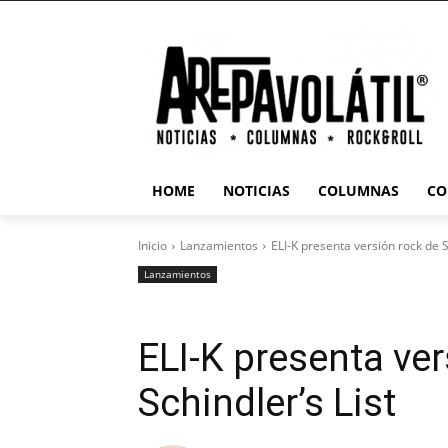
HOME
NOTICIAS
COLUMNAS
CO
Inicio
Lanzamientos
ELI-K presenta versión rock de S
Lanzamientos
ELI-K presenta ver
Schindler’s List