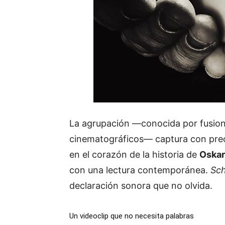
La
agrupación —
conocida
por
fusio
cinematográficos—
captura
con
pre
en
el
corazón
de
la
historia
de
Oska
con
una
lectura
contemporánea.
Sch
declaración
sonora
que
no
olvida.
Un
videoclip
que
no
necesita
palabras