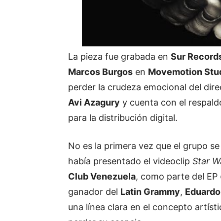
La
pieza
fue
grabada
en
Sur
Record
Marcos
Burgos
en
Movemotion
Stu
perder
la
crudeza
emocional
del
dire
Avi
Azagury
y
cuenta
con
el
respal
para
la
distribución
digital.
No
es
la
primera
vez
que
el
grupo
s
había
presentado
el
videoclip
Star
W
Club
Venezuela
,
como
parte
del
EP
ganador
del
Latin
Grammy
,
Eduard
una
línea
clara
en
el
concepto
artíst