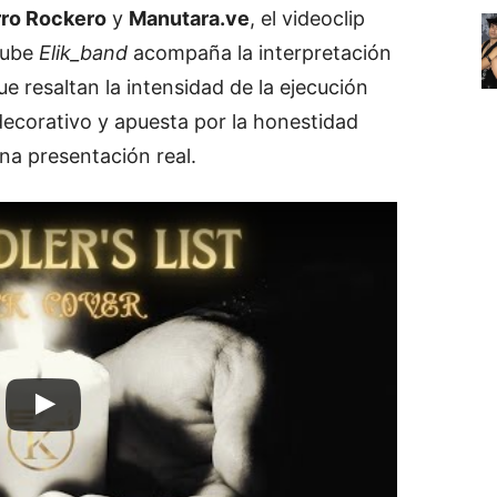
rro
Rockero
y
Manutara.
ve
,
el
videoclip
Tube
Elik_band
acompaña
la
interpretación
ue
resaltan
la
intensidad
de
la
ejecución
decorativo
y
apuesta
por
la
honestidad
una
presentación
real.