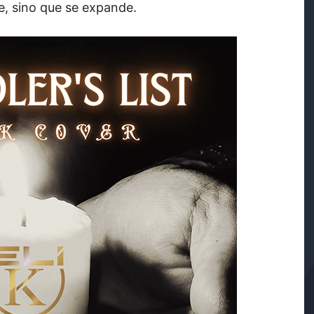
ye,
sino
que
se
expande.