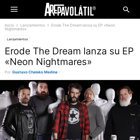
Inicio
Lanzamientos
Erode The Dream lanza su EP «Neon
Nightmares»
Lanzamientos
Erode The Dream lanza su EP
«Neon Nightmares»
Por
Gustavo Chalako Medina
-