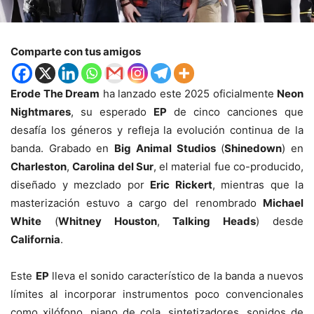
Comparte con tus amigos
Erode The Dream
ha lanzado este 2025 oficialmente
Neon
Nightmares
, su esperado
EP
de cinco canciones que
desafía los géneros y refleja la evolución continua de la
banda. Grabado en
Big Animal Studios
(
Shinedown
) en
Charleston
,
Carolina del Sur
, el material fue co-producido,
diseñado y mezclado por
Eric Rickert
, mientras que la
masterización estuvo a cargo del renombrado
Michael
White
(
Whitney Houston
,
Talking Heads
) desde
California
.
Este
EP
lleva el sonido característico de la banda a nuevos
límites al incorporar instrumentos poco convencionales
como xilófono, piano de cola, sintetizadores, sonidos de