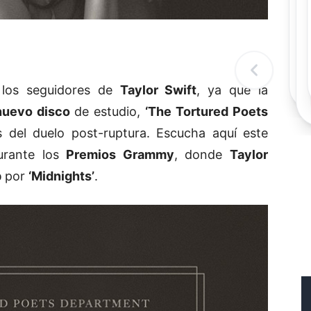
Rec
Re
"
c
d
l
t
 los seguidores de
Taylor Swift
, ya que la
nuevo disco
de estudio,
‘The Tortured Poets
s del duelo post-ruptura. Escucha aquí este
durante los
Premios Grammy
, donde
Taylor
p
por
‘Midnights’
.