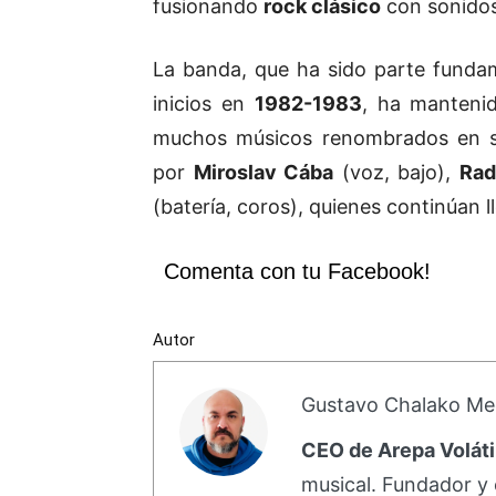
fusionando
rock clásico
con sonido
La banda, que ha sido parte funda
inicios en
1982-1983
, ha mantenid
muchos músicos renombrados en su
por
Miroslav Cába
(voz, bajo),
Rad
(batería, coros), quienes continúan l
Comenta con tu Facebook!
Autor
Gustavo Chalako Me
CEO de Arepa Voláti
musical. Fundador y 