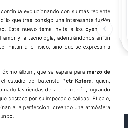
Rec
Re
continúa evolucionando con su más reciente
"
ncillo que trae consigo una interesante fusión
c
d
eo. Este nuevo tema invita a los oyentes a
l
t
 el amor y la tecnología, adentrándonos en un
 limitan a lo físico, sino que se expresan a
róximo álbum, que se espera para
marzo de
el estudio del baterista
Petr Kotora
, quien,
omado las riendas de la producción, logrando
ue destaca por su impecable calidad. El bajo,
binan a la perfección, creando una atmósfera
gundo.