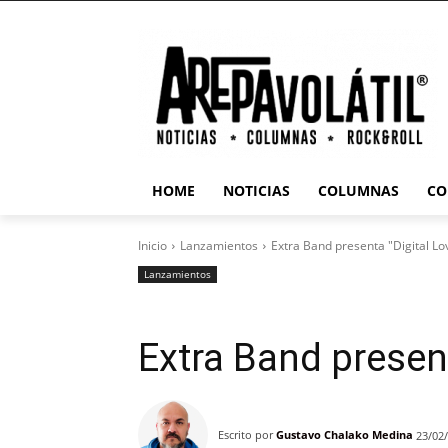
HOME
NOTICIAS
COLUMNAS
CO
Inicio
Lanzamientos
Extra Band presenta "Digital Lo
Lanzamientos
Extra Band presen
Escrito por
Gustavo Chalako Medina
23/02