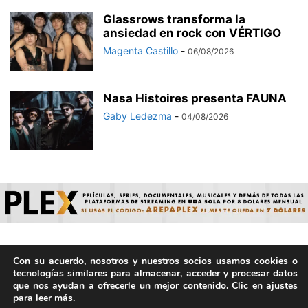
Glassrows transforma la
ansiedad en rock con VÉRTIGO
Magenta Castillo
-
06/08/2026
Nasa Histoires presenta FAUNA
Gaby Ledezma
-
04/08/2026
Con su acuerdo, nosotros y nuestros socios usamos cookies o
© ArepaVolatil.Com 2021-2025 - Hecho por humanos, no por
tecnologías similares para almacenar, acceder y procesar datos
IA. | Todos los derechos reservados.
que nos ayudan a ofrecerle un mejor contenido. Clic en ajustes
para leer más.