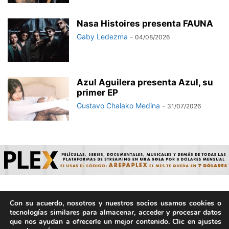
Nasa Histoires presenta FAUNA
Gaby Ledezma
-
04/08/2026
Azul Aguilera presenta Azul, su
primer EP
Gustavo Chalako Medina
-
31/07/2026
Con su acuerdo, nosotros y nuestros socios usamos cookies o
© ArepaVolatil.Com 2021-2025 - Hecho por humanos, no por
tecnologías similares para almacenar, acceder y procesar datos
IA. | Todos los derechos reservados.
que nos ayudan a ofrecerle un mejor contenido. Clic en ajustes