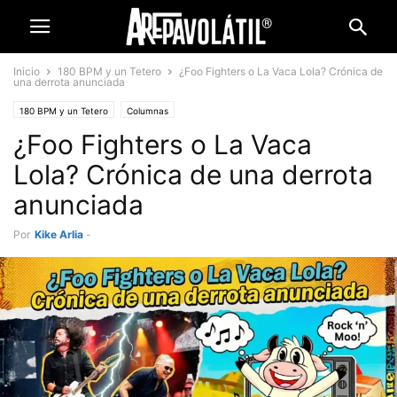
Inicio
180 BPM y un Tetero
¿Foo Fighters o La Vaca Lola? Crónica de
una derrota anunciada
180 BPM y un Tetero
Columnas
¿Foo Fighters o La Vaca
Lola? Crónica de una derrota
anunciada
Por
Kike Arlia
-