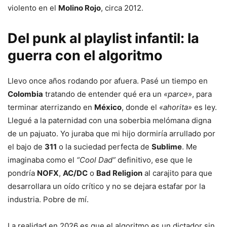
violento en el
Molino Rojo
, circa 2012.
Del punk al playlist infantil: la
guerra con el algoritmo
Llevo once años rodando por afuera. Pasé un tiempo en
Colombia
tratando de entender qué era un
«parce»
, para
terminar aterrizando en
México
, donde el
«ahorita»
es ley.
Llegué a la paternidad con una soberbia melómana digna
de un pajuato. Yo juraba que mi hijo dormiría arrullado por
el bajo de
311
o la suciedad perfecta de
Sublime
. Me
imaginaba como el
“Cool Dad”
definitivo, ese que le
pondría
NOFX
,
AC/DC
o
Bad Religion
al carajito para que
desarrollara un oído crítico y no se dejara estafar por la
industria. Pobre de mí.
La realidad en 2026 es que el algoritmo es un dictador sin