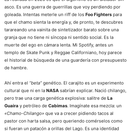
asco. Es una guerra de guerrillas que voy perdiendo por
goleada. Intentas meterle un riff de los
Foo Fighters
para
que el chamo sienta la energía y, de pronto, te descubres
tarareando una vainita de sintetizador barato sobre una
granja que no tiene ni síncopa ni sentido social. Es la
muerte del ego en cámara lenta. Mi Spotify, antes un
templo de Skate Punk y Reggae Californiano, hoy parece
el historial de búsqueda de una guardería con presupuesto
de hambre.
Ahí entra el
“beta”
genético. El carajito es un experimento
cultural que ni en la
NASA
sabrían explicar. Nació chilango,
pero trae una carga genética explosiva: salitre de
La
Guaira
y petróleo de
Cabimas
. Imagínate esa mezcla: un
«Chamo-Chilango»
que va a crecer pidiendo tacos al
pastor con harta salsa, pero queriendo comérselos como
si fueran un patacón a orillas del Lago. Es una identidad