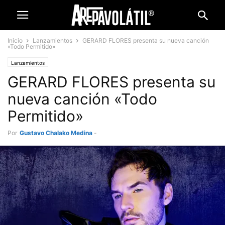
Inicio
Lanzamientos
GERARD FLORES presenta su nueva canción
«Todo Permitido»
Lanzamientos
GERARD FLORES presenta su
nueva canción «Todo
Permitido»
Por
Gustavo Chalako Medina
-