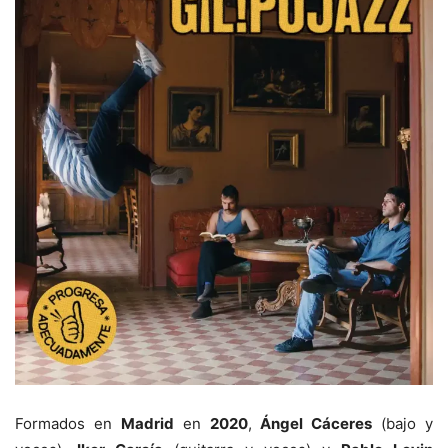
Formados en
Madrid
en
2020
,
Ángel Cáceres
(bajo y