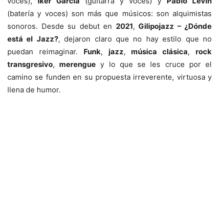
voces),
Iker García
(guitarra y voces) y
Pablo Levin
(batería y voces) son más que músicos: son alquimistas
sonoros. Desde su debut en
2021
,
Gilipojazz – ¿Dónde
está el Jazz?
, dejaron claro que no hay estilo que no
puedan reimaginar.
Funk
,
jazz
,
música clásica
,
rock
transgresivo
,
merengue
y lo que se les cruce por el
camino se funden en su propuesta irreverente, virtuosa y
llena de humor.