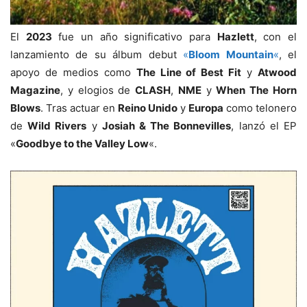
El
2023
fue un año significativo para
Hazlett
, con el
lanzamiento de su álbum debut
«
Bloom Mountain
«
, el
apoyo de medios como
The Line of Best Fit
y
Atwood
Magazine
, y elogios de
CLASH
,
NME
y
When The Horn
Blows
. Tras actuar en
Reino Unido
y
Europa
como telonero
de
Wild Rivers
y
Josiah & The Bonnevilles
, lanzó el EP
«
Goodbye to the Valley Low
«.