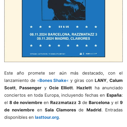
Este año promete ser aún más destacado, con el
lanzamiento de
«
Bones Shake
«
y giras con
LANY
,
Calum
Scott
,
Passenger
y
Ocie Elliott
.
Hazlett
ha anunciado
conciertos en toda Europa, incluyendo fechas en
España
:
el
8 de noviembre
en
Razzmatazz 3
de
Barcelona
y el
9
de noviembre
en
Sala Clamores
de
Madrid
. Entradas
disponibles en
lasttour.org
.