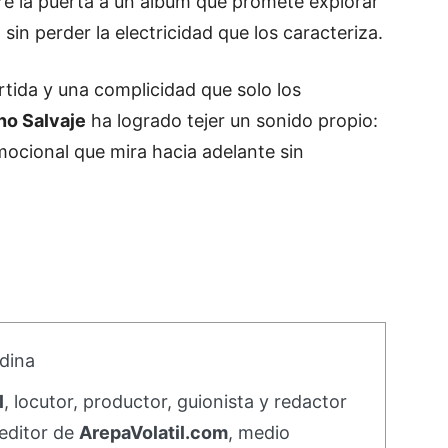
bre la puerta a un álbum que promete explorar
in perder la electricidad que los caracteriza.
tida y una complicidad que solo los
o Salvaje
ha logrado tejer un sonido propio:
mocional que mira hacia adelante sin
dina
l
, locutor, productor, guionista y redactor
editor de
ArepaVolatil.com
, medio