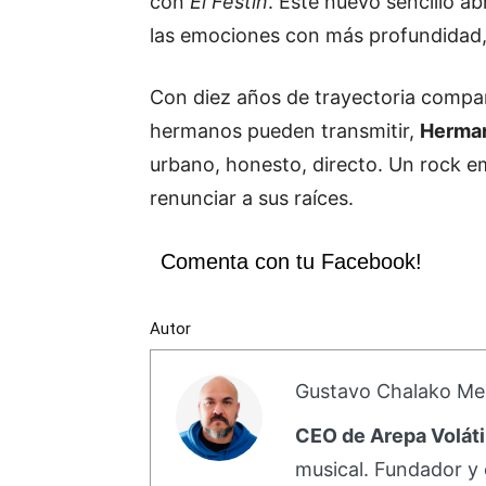
con
El Festín
. Este nuevo sencillo a
las emociones con más profundidad, s
Con diez años de trayectoria compar
hermanos pueden transmitir,
Herman
urbano, honesto, directo. Un rock e
renunciar a sus raíces.
Comenta con tu Facebook!
Autor
Gustavo Chalako Me
CEO de Arepa Voláti
musical. Fundador y 