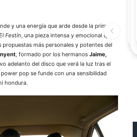
Rec
Re
"
c
de y una energía que arde desde la primera
d
l
El Festín
, una pieza intensa y emocional que
t
s propuestas más personales y potentes del
inyent
, formado por los hermanos
Jaime,
vo adelanto del disco que verá la luz tras el
 power pop se funde con una sensibilidad
i hondura.