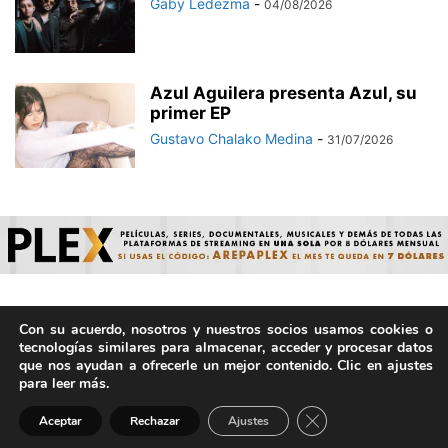
Gaby Ledezma
-
04/08/2026
Azul Aguilera presenta Azul, su
primer EP
Gustavo Chalako Medina
-
31/07/2026
Con su acuerdo, nosotros y nuestros socios usamos cookies o
© ArepaVolatil.Com 2021-2025 - Hecho por humanos, no por
tecnologías similares para almacenar, acceder y procesar datos
IA. | Todos los derechos reservados.
que nos ayudan a ofrecerle un mejor contenido. Clic en ajustes
para leer más.
Cerrar el banner de 
Aceptar
Rechazar
Ajustes