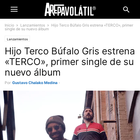
Inicio
Lanzamientos
Hijo Terco Búfalo Gris estrena «TERCO», primer
single de su nuevo álbum
Lanzamientos
Hijo Terco Búfalo Gris estrena
«TERCO», primer single de su
nuevo álbum
Por
Gustavo Chalako Medina
-