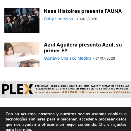
Nasa Histoires presenta FAUNA
Gaby Ledezma
-
04/08/2026
Azul Aguilera presenta Azul, su
primer EP
Gustavo Chalako Medina
-
31/07/2026
Con su acuerdo, nosotros y nuestros socios usamos cookies o
© ArepaVolatil.Com 2021-2025 - Hecho por humanos, no por
tecnologías similares para almacenar, acceder y procesar datos
IA. | Todos los derechos reservados.
que nos ayudan a ofrecerle un mejor contenido. Clic en ajustes
para leer más.