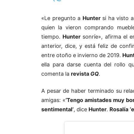
«Le pregunto a
Hunter
si ha visto 
quien la vieron comprando mueble
tiempo.
Hunter
sonríe», afirma el 
anterior, dice, y está feliz de con
entre otoño e invierno de 2019.
Hun
ella para darse cuenta del rollo q
comenta la
revista
GQ
.
A pesar de haber terminado su rela
amigas: «
‘Tengo amistades muy bon
sentimental’
, dice
Hunter
.
Rosalía
‘