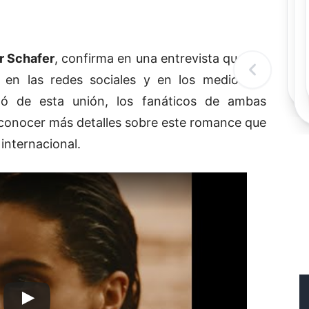
Rec
Re
"
c
r Schafer
, confirma en una entrevista que fue
d
l
 en las redes sociales y en los medios de
t
ó de esta unión, los fanáticos de ambas
 conocer más detalles sobre este romance que
internacional.