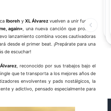
Rec
Re
"
c
ica
Iboreh
y
XL Álvarez
vuelven a unir fuerzas
d
l
me, again»
, una nueva canción que promete
t
nuevo lanzamiento combina voces cautivadoras
ará desde el primer beat. ¡Prepárate para una
ás de escuchar!
Álvarez
, reconocido por sus trabajos bajo el
ingle que te transporta a los mejores años de
tizadores envolventes y pads nostálgicos, la
ente y adictivo, pensado especialmente para