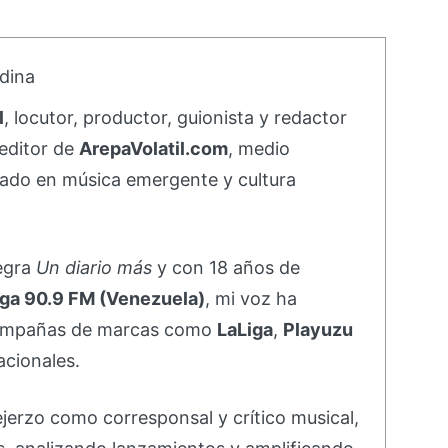
dina
l
, locutor, productor, guionista y redactor
editor de
ArepaVolatil.com
, medio
ado en música emergente y cultura
negra
Un diario más
y con 18 años de
ga 90.9 FM (Venezuela)
, mi voz ha
campañas de marcas como
LaLiga
,
Playuzu
acionales.
ejerzo como corresponsal y crítico musical,