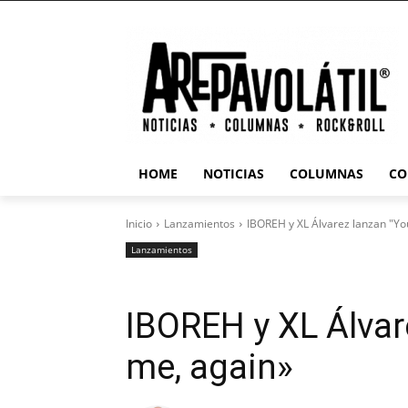
HOME
NOTICIAS
COLUMNAS
CO
Inicio
Lanzamientos
IBOREH y XL Álvarez lanzan "Yo
Lanzamientos
IBOREH y XL Álvar
me, again»