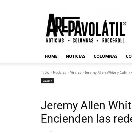
HOME
NOTICIAS
COLUMNAS
CO
Inicio
Noticias
Virales
Jeremy Allen White y Calvin 
Virales
Jeremy Allen White
Encienden las red