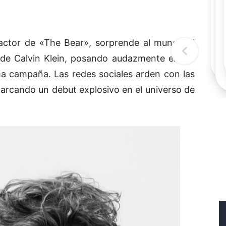
Rec
Re
"
c
 actor de «The Bear», sorprende al mundo al
d
l
 de Calvin Klein, posando audazmente en los
t
ma campaña. Las redes sociales arden con las
marcando un debut explosivo en el universo de