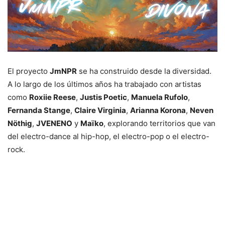
El proyecto
JmNPR
se ha construido desde la diversidad.
A lo largo de los últimos años ha trabajado con artistas
como
Roxiie Reese
,
Justis Poetic
,
Manuela Rufolo
,
Fernanda Stange
,
Claire Virginia
,
Arianna Korona
,
Neven
Nöthig
,
JVENENO
y
Maïko
, explorando territorios que van
del electro-dance al hip-hop, el electro-pop o el electro-
rock.