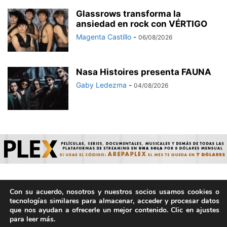
Glassrows transforma la
ansiedad en rock con VÉRTIGO
Magenta Castillo
-
06/08/2026
Nasa Histoires presenta FAUNA
Gaby Ledezma
-
04/08/2026
Con su acuerdo, nosotros y nuestros socios usamos cookies o
© ArepaVolatil.Com 2021-2025 - Hecho por humanos, no por
tecnologías similares para almacenar, acceder y procesar datos
IA. | Todos los derechos reservados.
que nos ayudan a ofrecerle un mejor contenido. Clic en ajustes
para leer más.