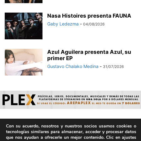
Nasa Histoires presenta FAUNA
Gaby Ledezma
-
04/08/2026
Azul Aguilera presenta Azul, su
primer EP
Gustavo Chalako Medina
-
31/07/2026
Con su acuerdo, nosotros y nuestros socios usamos cookies o
© ArepaVolatil.Com 2021-2025 - Hecho por humanos, no por
tecnologías similares para almacenar, acceder y procesar datos
IA. | Todos los derechos reservados.
que nos ayudan a ofrecerle un mejor contenido. Clic en ajustes