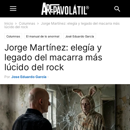
Inicio
Columnas
Jorge Martínez: elegía y legado del macarra más
lúcido del rock
Columnas
El manual de lo anormal
José Eduardo García
Jorge Martínez: elegía y
legado del macarra más
lúcido del rock
Por
Jose Eduardo García
-