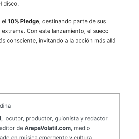
l disco.
 el
10% Pledge
, destinando parte de sus
a extrema. Con este lanzamiento, el sueco
ás consciente, invitando a la acción más allá
dina
l
, locutor, productor, guionista y redactor
editor de
ArepaVolatil.com
, medio
ado en música emergente y cultura