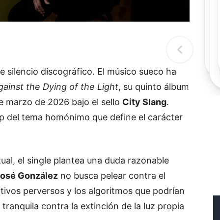
Rec
Re
"
c
d
l
t
 silencio discográfico. El músico sueco ha
gainst the Dying of the Light
, su quinto álbum
e marzo de 2026 bajo el sello
City Slang
.
clip del tema homónimo que define el carácter
ual, el single plantea una duda razonable
osé González
no busca pelear contra el
ntivos perversos y los algoritmos que podrían
tranquila contra la extinción de la luz propia