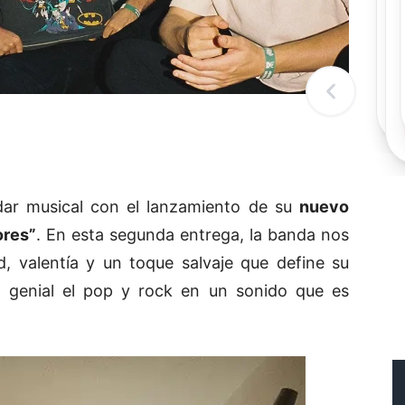
Rec
Re
"
c
d
l
t
dar musical con el lanzamiento de su
nuevo
ores”
. En esta segunda entrega, la banda nos
, valentía y un toque salvaje que define su
a genial el pop y rock en un sonido que es