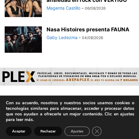
ansiedad en rock con VÉRTIGO
Magenta Castillo
-
06/08/2026
Nasa Histoires presenta FAUNA
Gaby Ledezma
-
04/08/2026
Con su acuerdo, nosotros y nuestros socios usamos cookies o
© ArepaVolatil.Com 2021-2025 - Hecho por humanos, no por
tecnologías similares para almacenar, acceder y procesar datos
IA. | Todos los derechos reservados.
que nos ayudan a ofrecerle un mejor contenido. Clic en ajustes
para leer más.
Cerrar el banner de 
Aceptar
Rechazar
Ajustes