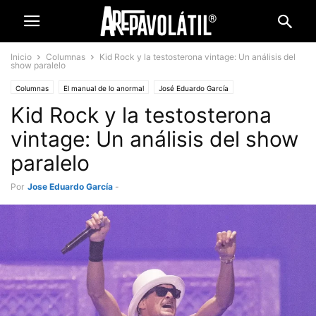
Inicio
Columnas
Kid Rock y la testosterona vintage: Un análisis del
show paralelo
Columnas
El manual de lo anormal
José Eduardo García
Kid Rock y la testosterona
vintage: Un análisis del show
paralelo
Por
Jose Eduardo García
-