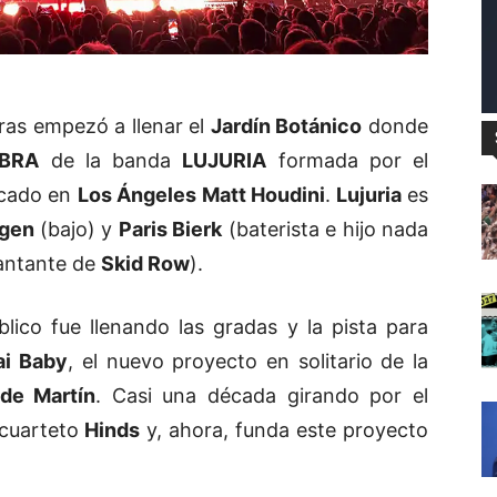
as empezó a llenar el
Jardín Botánico
donde
BRA
de la banda
LUJURIA
formada por el
dicado en
Los Ángeles
Matt Houdini
.
Lujuria
es
agen
(bajo) y
Paris Bierk
(baterista e hijo nada
cantante de
Skid Row
).
lico fue llenando las gradas y la pista para
ai Baby
, el nuevo proyecto en solitario de la
de Martín
. Casi una década girando por el
 cuarteto
Hinds
y, ahora, funda este proyecto