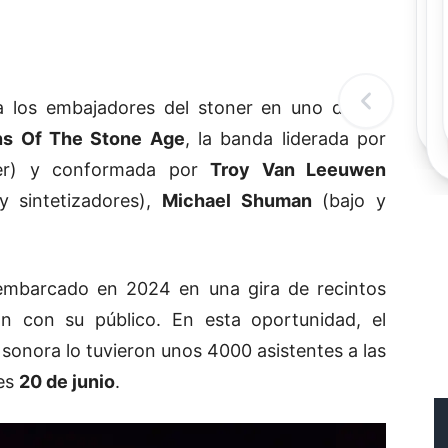
Rec
Re
"
c
d
l
a los embajadores del stoner en uno de los
t
s Of The Stone Age
, la banda liderada por
der) y conformada por
Troy Van Leeuwen
y sintetizadores),
Michael Shuman
(bajo y
mbarcado en 2024 en una gira de recintos
 con su público. En esta oportunidad, el
a sonora lo tuvieron unos 4000 asistentes a las
ves
20 de junio
.