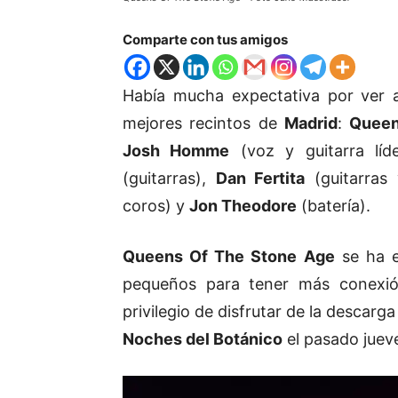
Comparte con tus amigos
Había mucha expectativa por ver 
mejores recintos de
Madrid
:
Queen
Josh Homme
(voz y guitarra lí
(guitarras),
Dan Fertita
(guitarras 
coros) y
Jon Theodore
(batería).
Queens Of The Stone Age
se ha e
pequeños para tener más conexión
privilegio de disfrutar de la descarg
Noches del Botánico
el pasado jue