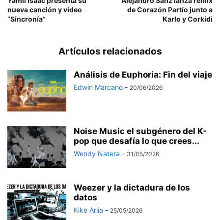
Yamil Isaac presenta su
Alejandro Sanz lanza remix
nueva canción y video
de Corazón Partío junto a
“Sincronía”
Karlo y Corkidi
Artículos relacionados
Análisis de Euphoria: Fin del viaje
Edwin Marcano
-
20/06/2026
Noise Music el subgénero del K-
pop que desafía lo que crees...
Wendy Natera
-
31/05/2026
Weezer y la dictadura de los
datos
Kike Arlia
-
25/05/2026