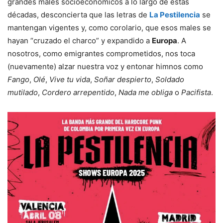
grandes males socioeconómicos a lo largo de estas
décadas, desconcierta que las letras de
La Pestilencia
se
mantengan vigentes y, como corolario, que esos males se
hayan “cruzado el charco” y expandido a
Europa
. A
nosotros, como emigrantes comprometidos, nos toca
(nuevamente) alzar nuestra voz y entonar himnos como
Fango
,
Olé
,
Vive tu vida
,
Soñar despierto
,
Soldado
mutilado
,
Cordero arrepentido
,
Nada me obliga
o
Pacifista
.