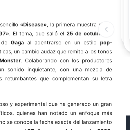
Rec
Re
"
c
sencillo
«Disease»
, la primera muestra de su
d
l
G7»
. El tema, que salió el
25 de octubre de
t
a de
Gaga
al adentrarse en un estilo
pop-
ticas, un cambio audaz que remite a los tonos
Monster
. Colaborando con los productores
n sonido inquietante, con una mezcla de
es retumbantes que complementan su letra
so y experimental que ha generado un gran
ríticos, quienes han notado un enfoque más
 no se conoce la fecha exacta del lanzamiento