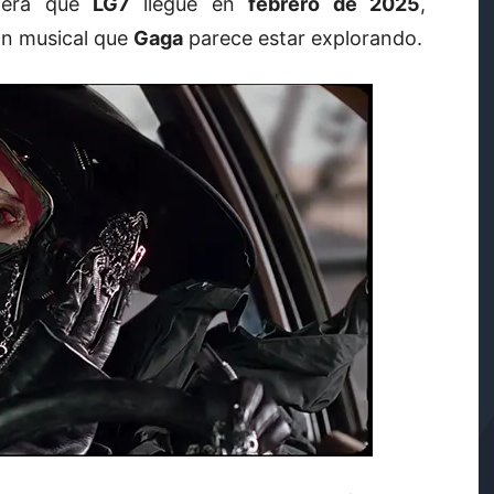
spera que
LG7
llegue en
febrero de 2025
,
ón musical que
Gaga
parece estar explorando.