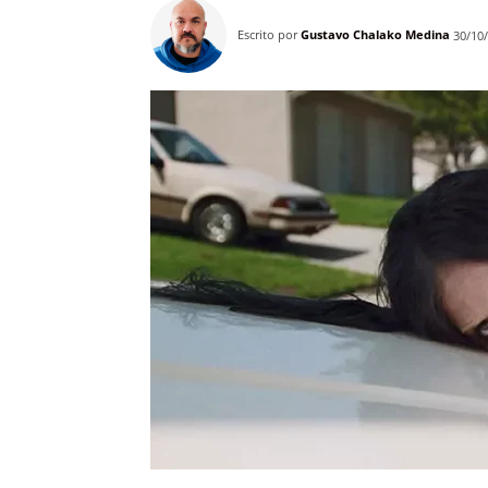
Escrito por
Gustavo Chalako Medina
30/10