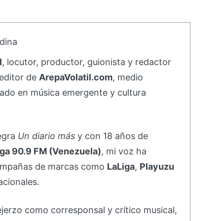
dina
l
, locutor, productor, guionista y redactor
editor de
ArepaVolatil.com
, medio
ado en música emergente y cultura
negra
Un diario más
y con 18 años de
ga 90.9 FM (Venezuela)
, mi voz ha
campañas de marcas como
LaLiga
,
Playuzu
acionales.
ejerzo como corresponsal y crítico musical,