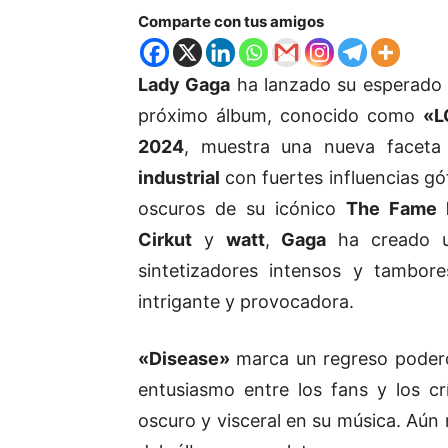
Comparte con tus amigos
Lady Gaga
ha lanzado su esperado 
próximo álbum, conocido como
«L
2024
, muestra una nueva facet
industrial
con fuertes influencias gó
oscuros de su icónico
The Fame 
Cirkut
y
watt
,
Gaga
ha creado u
sintetizadores intensos y tambor
intrigante y provocadora.
«Disease»
marca un regreso podero
entusiasmo entre los fans y los c
oscuro y visceral en su música. Aún