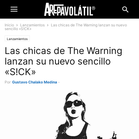
Inicio
Lanzamientos
Las chicas de The Warning lanzan su nuevo
sencillo «S!CK»
Lanzamientos
Las chicas de The Warning
lanzan su nuevo sencillo
«S!CK»
Por
Gustavo Chalako Medina
-