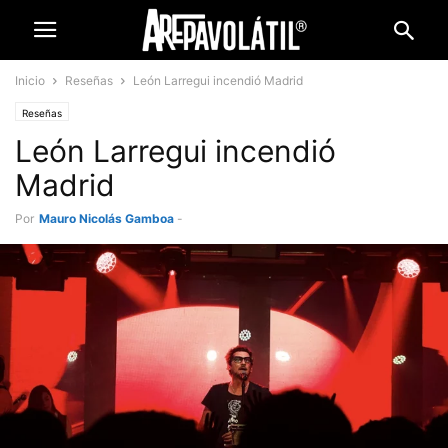
Inicio
Reseñas
León Larregui incendió Madrid
Reseñas
León Larregui incendió
Madrid
Por
Mauro Nicolás Gamboa
-