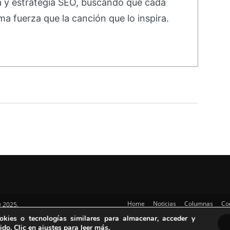
va y estrategia SEO, buscando que cada
ma fuerza que la canción que lo inspira.
Home
Noticias
Columnas
Co
 2025.
Contacto
kies o tecnologías similares para almacenar, acceder y
do. Clic en ajustes para leer más.