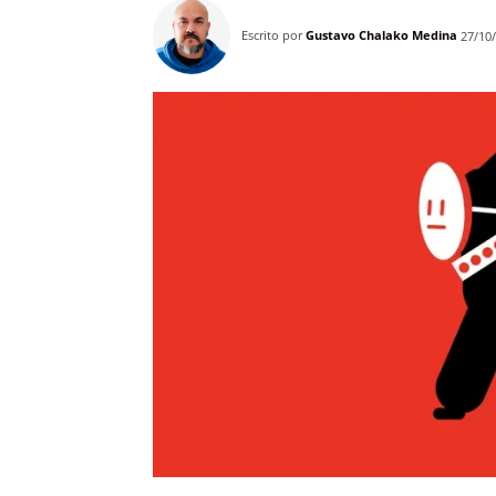
Escrito por
Gustavo Chalako Medina
27/10