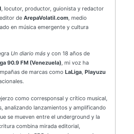
l
, locutor, productor, guionista y redactor
editor de
ArepaVolatil.com
, medio
ado en música emergente y cultura
negra
Un diario más
y con 18 años de
ga 90.9 FM (Venezuela)
, mi voz ha
campañas de marcas como
LaLiga
,
Playuzu
acionales.
ejerzo como corresponsal y crítico musical,
s, analizando lanzamientos y amplificando
ue se mueven entre el underground y la
ritura combina mirada editorial,