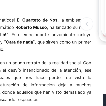
Rec
Re
"
c
náticos!
El Cuarteto de Nos
, la emblemática
d
l
ismático
Roberto Musso
, ha lanzado su nuevo
t
lá!”
. Este emocionante lanzamiento incluye
y
“Cara de nada”
, que sirven como un primer
io.
n un agudo retrato de la realidad social. Con
 el desvío intencionado de la atención, ese
ciales que nos hace perder de vista lo
saturación de información deja a muchos
, donde aquellos que han visto demasiado ya
uscando respuestas.