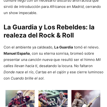
cumbre llegó con un necesario discurso antirracista que
sirvió de introducción para
Africanos en Madrid
, cerrando
un show impecable.
La Guardia y Los Rebeldes: la
realeza del Rock & Roll
Con el ambiente ya caldeado,
La Guardia
tomó el relevo.
Manuel España
, con su eterna sonrisa, bromeó sobre
presentar una
canción nueva
que resultó ser el himno
Mil
calles llevan hacia ti
, desatando la locura. No faltaron
Donde nace el río
,
Cartas en el cajón
y ese cierre luminoso
con
Cuando brille el sol
.