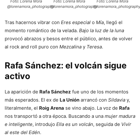
Foto: Lorena Mora
Foto: Lorena Mora
Foto: Lorena Mora
@lorenamora_photography
@lorenamora_photography
@lorenamora_photograph
Tras hacernos vibrar con
Eres especial
o
Mía
, llegó el
momento romántico de la velada.
Bajo la luz de la luna
provocó abrazos y besos entre el público, antes de volver
al rock and roll puro con
Mezcalina
y
Teresa
.
Rafa Sánchez: el volcán sigue
activo
La aparición de
Rafa Sánchez
fue uno de los momentos
más esperados. El ex de
La Unión
arrancó con
Sildavia
y,
literalmente, el
Roig Arena
se vino abajo. La voz de
Rafa
nos transportó a otra época. Buscando a una
mujer madura
e inteligente
, introdujo
Ella es un volcán
, seguida de
Vivir
al este del Edén
.