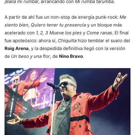
¡Baila mi rumba!
, arrancando con
Mi rumba tarumba
.
A partir de ahí fue un non-stop de energía punk-rock:
Me
siento bien
,
Quiero tener tu presencia
y un bloque más
acelerado con
1, 2, 3 Mueve los pies
y
Come ranas
. El final
fue apoteósico: ahora sí,
Chiquilla
hizo temblar el suelo del
Roig Arena
, y la despedida definitiva llegó con la versión
de
Un beso y una flor
, de
Nino Bravo
.