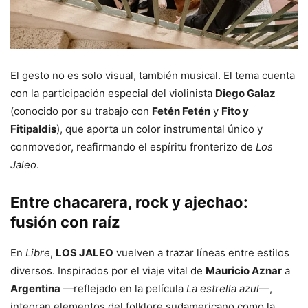
El gesto no es solo visual, también musical. El tema cuenta
con la participación especial del violinista
Diego Galaz
(conocido por su trabajo con
Fetén Fetén
y
Fito y
Fitipaldis
), que aporta un color instrumental único y
conmovedor, reafirmando el espíritu fronterizo de
Los
Jaleo
.
Entre chacarera, rock y ajechao:
fusión con raíz
En
Libre
,
LOS JALEO
vuelven a trazar líneas entre estilos
diversos. Inspirados por el viaje vital de
Mauricio Aznar
a
Argentina
—reflejado en la película
La estrella azul
—,
integran elementos del folklore sudamericano como la