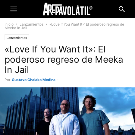
Inicio
Lanzamientos
«Love If You Want It»: El poderoso regreso de
Meeka In Jail
Lanzamientos
«Love If You Want It»: El
poderoso regreso de Meeka
In Jail
Por
Gustavo Chalako Medina
-