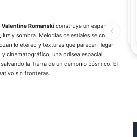
Rec
Re
"
c
a
Valentine Romanski
construye un espacio
d
l
luz y sombra. Melodías celestiales se cruzan
t
ozan lo etéreo y texturas que parecen llegar
o y cinematográfico, una odisea espacial
salvando la Tierra de un demonio cósmico. El
ativo sin fronteras.