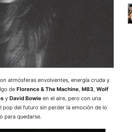
con atmósferas envolventes, energía cruda y
algo de
Florence & The Machine
,
M83
,
Wolf
os
y
David Bowie
en el aire, pero con una
l pop del futuro sin perder la emoción de lo
do para quedarse.