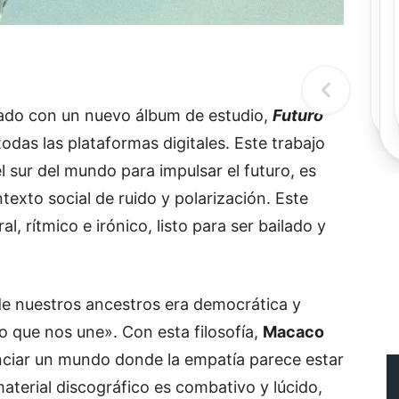
Rec
Re
"
c
d
l
t
ado con un nuevo álbum de estudio,
Futuro
odas las plataformas digitales. Este trabajo
el sur del mundo para impulsar el futuro, es
texto social de ruido y polarización. Este
, rítmico e irónico, listo para ser bailado y
l de nuestros ancestros era democrática y
 que nos une». Con esta filosofía,
Macaco
nunciar un mundo donde la empatía parece estar
material discográfico es combativo y lúcido,