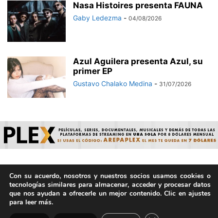
Nasa Histoires presenta FAUNA
Gaby Ledezma
-
04/08/2026
Azul Aguilera presenta Azul, su
primer EP
Gustavo Chalako Medina
-
31/07/2026
Con su acuerdo, nosotros y nuestros socios usamos cookies o
© ArepaVolatil.Com 2021-2025 - Hecho por humanos, no por
tecnologías similares para almacenar, acceder y procesar datos
IA. | Todos los derechos reservados.
que nos ayudan a ofrecerle un mejor contenido. Clic en ajustes
para leer más.