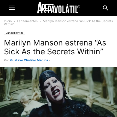
Inicio
Lanzamientos
Marilyn Manson estrena “As Sick As the Secrets
Within”
Lanzamientos
Marilyn Manson estrena “As
Sick As the Secrets Within”
Por
Gustavo Chalako Medina
-