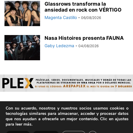
Glassrows transforma la
ansiedad en rock con VÉRTIGO
Magenta Castillo
-
06/08/2026
Nasa Histoires presenta FAUNA
Gaby Ledezma
-
04/08/2026
Con su acuerdo, nosotros y nuestros socios usamos cookies o
© ArepaVolatil.Com 2021-2025 - Hecho por humanos, no por
tecnologías similares para almacenar, acceder y procesar datos
IA. | Todos los derechos reservados.
que nos ayudan a ofrecerle un mejor contenido. Clic en ajustes
para leer más.