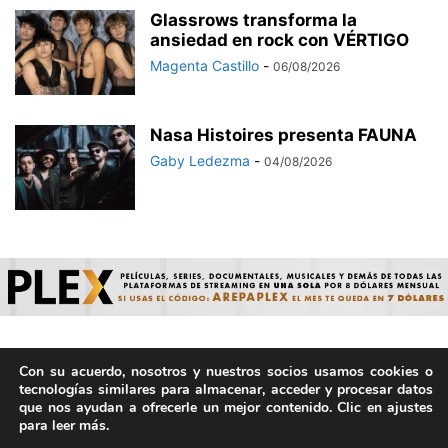
Glassrows transforma la
ansiedad en rock con VÉRTIGO
Magenta Castillo
-
06/08/2026
Nasa Histoires presenta FAUNA
Gaby Ledezma
-
04/08/2026
Con su acuerdo, nosotros y nuestros socios usamos cookies o
© ArepaVolatil.Com 2021-2025 - Hecho por humanos, no por
tecnologías similares para almacenar, acceder y procesar datos
IA. | Todos los derechos reservados.
que nos ayudan a ofrecerle un mejor contenido. Clic en ajustes
para leer más.